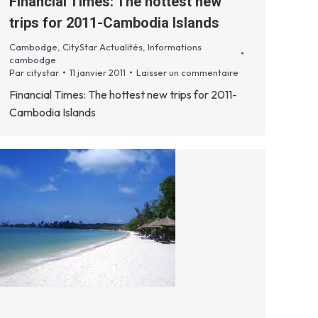
Financial Times: The hottest new
trips for 2011-Cambodia Islands
Cambodge
,
CityStar Actualités
,
Informations
cambodge
Par
citystar
11 janvier 2011
Laisser un commentaire
Financial Times: The hottest new trips for 2011-
Cambodia Islands