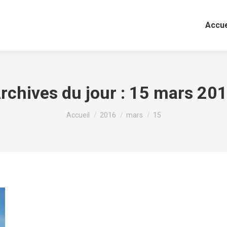
Accue
rchives du jour :
15 mars 20
Vous êtes ici :
Accueil
2016
mars
15