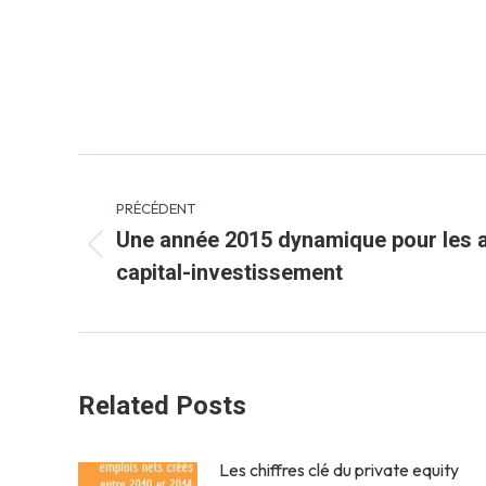
Navigation
PRÉCÉDENT
article
Une année 2015 dynamique pour les a
Article
capital-investissement
précédent
:
Related Posts
Les chiffres clé du private equity