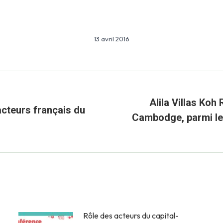
13 avril 2016
Alila Villas Koh
cteurs français du
Cambodge, parmi les
Article
suivant
:
Rôle des acteurs du capital-