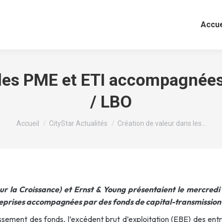
Accue
 les PME et ETI accompagnées
/ LBO
Vous êtes ici :
Accueil
CityStar Actualités
Création de valeur dans les…
r la Croissance) et Ernst & Young présentaient le mercredi 1
reprises accompagnées par des fonds de capital-transmission
tissement des fonds, l’excédent brut d’exploitation (EBE) des e