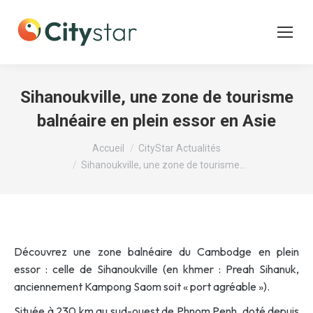
Sihanoukville, une zone de tourisme
balnéaire en plein essor en Asie
Vous êtes ici :
Accueil
CityStar Actualités
Sihanoukville, une zone de tourisme…
Découvrez une zone balnéaire du Cambodge en plein
essor : celle de Sihanoukville (en khmer : Preah Sihanuk,
anciennement Kampong Saom soit « port agréable »).
Située à 230 km au sud-ouest de Phnom Penh, doté depuis