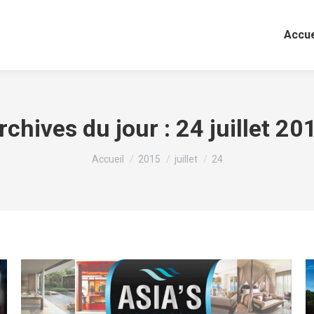
Accue
rchives du jour :
24 juillet 20
Vous êtes ici :
Accueil
2015
juillet
24