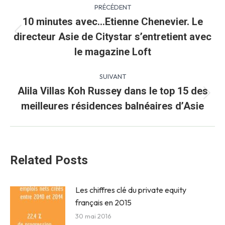
Navigation
PRÉCÉDENT
article
10 minutes avec…Etienne Chenevier. Le
directeur Asie de Citystar s’entretient avec
Article
précédent
le magazine Loft
:
SUIVANT
Alila Villas Koh Russey dans le top 15 des
Article
meilleures résidences balnéaires d’Asie
suivant
:
Related Posts
Les chiffres clé du private equity
français en 2015
30 mai 2016