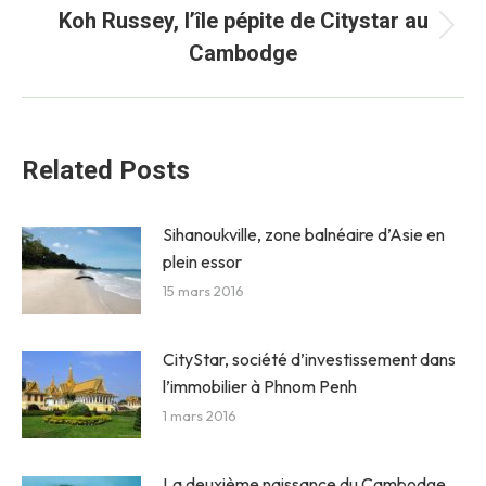
Koh Russey, l’île pépite de Citystar au
Article
Cambodge
suivant
:
Related Posts
Sihanoukville, zone balnéaire d’Asie en
plein essor
15 mars 2016
CityStar, société d’investissement dans
l’immobilier à Phnom Penh
1 mars 2016
La deuxième naissance du Cambodge